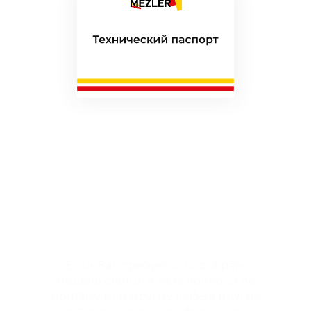
Наш менеджер
проконсультирует вас и
ответит на все вопросы
Остались вопросы или
нужна консультация
специалиста?
Если Вам требуется подобрать
модель станции, есть вопросы по
монтажу или другие любые другие